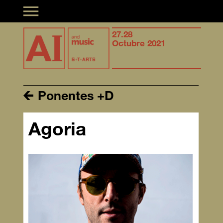
Toggle navigation
Synergies of
27.28
Syner
musical creation &
Octubre 2021
music
Artificial Intelligence
Artifi
Ponentes +D
Agoria