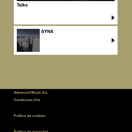
Talks
SYNX
Advanced Music S.L.
Condicions d'ús
Política de cookies
Política de privacitat