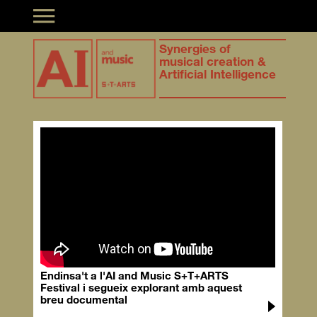
Toggle navigation
Synergies of
musical creation &
Artificial Intelligence
Endinsa't a l'AI and Music S+T+ARTS
Festival i segueix explorant amb aquest
breu documental