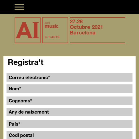
Toggle navigation
Synergies of
27.28
Syner
musical creation &
Octubre 2021
music
Artificial Intelligence
Barcelona
Artifi
Registra't