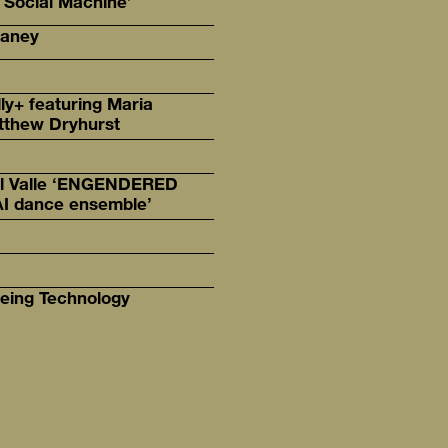
 Social Machine’
eaney
ly+ featuring Maria
atthew Dryhurst
del Valle ‘ENGENDERED
I dance ensemble’
being Technology