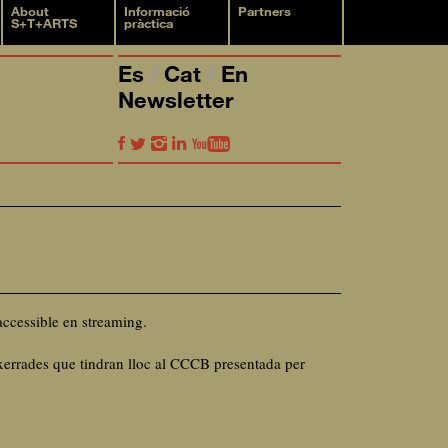
About
Informació
Partners
S+T+ARTS
pràctica
Es
Cat
En
Newsletter
ccessible en streaming.
xerrades que tindran lloc al CCCB presentada per