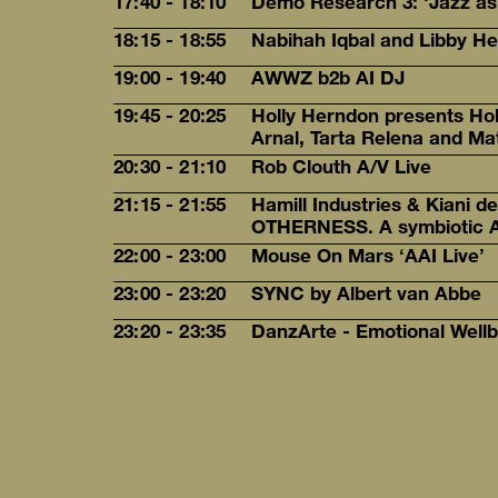
17:40 - 18:10
Demo Research 3: ‘Jazz as
18:15 - 18:55
Nabihah Iqbal and Libby H
19:00 - 19:40
AWWZ b2b AI DJ
19:45 - 20:25
Holly Herndon presents Hol
Arnal, Tarta Relena and M
20:30 - 21:10
Rob Clouth A/V Live
21:15 - 21:55
Hamill Industries & Kiani 
OTHERNESS. A symbiotic A
22:00 - 23:00
Mouse On Mars ‘AAI Live’
23:00 - 23:20
SYNC by Albert van Abbe
23:20 - 23:35
DanzArte - Emotional Well