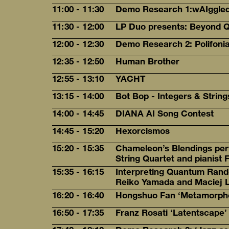
11:00 - 11:30
Demo Research 1:wAIggle
11:30 - 12:00
LP Duo presents: Beyond 
12:00 - 12:30
Demo Research 2: Polifoni
12:35 - 12:50
Human Brother
12:55 - 13:10
YACHT
13:15 - 14:00
Bot Bop - Integers & String
14:00 - 14:45
DIANA AI Song Contest
14:45 - 15:20
Hexorcismos
15:20 - 15:35
Chameleon’s Blendings pe
String Quartet and pianist 
15:35 - 16:15
Interpreting Quantum Ran
Reiko Yamada and Maciej 
16:20 - 16:40
Hongshuo Fan ‘Metamorpho
16:50 - 17:35
Franz Rosati ‘Latentscape’