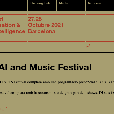
Thinking Lab
Media
Notícies
of
27.28
eation &
Octubre 2021
ntelligence
Barcelona
AI and Music Festival
S+T+ARTS Festival comptarà amb una programació presencial al CCCB i a
ival comptarà amb la retransmissió de gran part dels shows, DJ sets i 
aquí
.