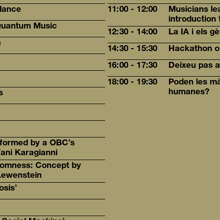
dance
11:00 - 12:00
Musicians le
introduction 
Quantum Music
12:30 - 14:00
La IA i els g
a
14:30 - 15:30
Hackathon o
16:00 - 17:30
Deixeu pas a
18:00 - 19:30
Poden les mà
humanes?
s
rformed by a OBC’s
Fani Karagianni
domness: Concept by
Lewenstein
sis’