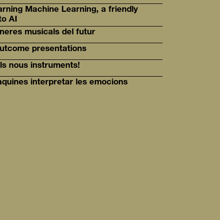
arning Machine Learning, a friendly
to AI
èneres musicals del futur
utcome presentations
ls nous instruments!
quines interpretar les emocions