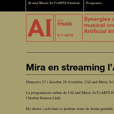
AI and Music S+T+ARTS Festival
Programa
Synergies 
musical cr
Artificial I
Mira en streaming l’
Dimecres 27 i dissabte 28 d'octubre, l’AI and Music 
La programació online de l’AI and Music S+T+ARTS Fest
l’Institut Ramon Llull.
Els shows i activitats es podran veure de forma gratuïta