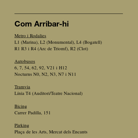
Com Arribar-hi
Metro i Rodalies
L1 (Marina), L2 (Monumental), L4 (Bogatell)
R1 R3 i R4 (Arc de Triomf), R2 (Clot)
Autobusos
6, 7, 54, 62, 92, V21 i H12
Nocturns N0, N2, N3, N7 i N11
Tramvia
Línia T4 (Auditori/Teatre Nacional)
Bicing
Carrer Padilla, 151
Pàrking
Plaça de les Arts, Mercat dels Encants