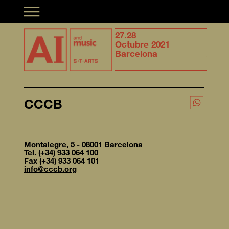
Toggle navigation
ynergies of
27.28
Synergies of
usical creation &
Octubre 2021
musical crea
tificial Intelligence
Barcelona
Artificial Int
CCCB
Montalegre, 5 - 08001 Barcelona
Tel. (+34) 933 064 100
Fax (+34) 933 064 101
info@cccb.org