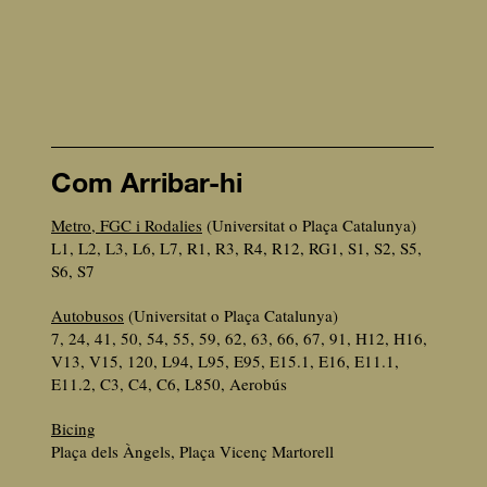
Com Arribar-hi
Metro, FGC i Rodalies
(Universitat o Plaça Catalunya)
L1, L2, L3, L6, L7, R1, R3, R4, R12, RG1, S1, S2, S5,
S6, S7
Autobusos
(Universitat o Plaça Catalunya)
7, 24, 41, 50, 54, 55, 59, 62, 63, 66, 67, 91, H12, H16,
V13, V15, 120, L94, L95, E95, E15.1, E16, E11.1,
E11.2, C3, C4, C6, L850, Aerobús
Bicing
Plaça dels Àngels, Plaça Vicenç Martorell